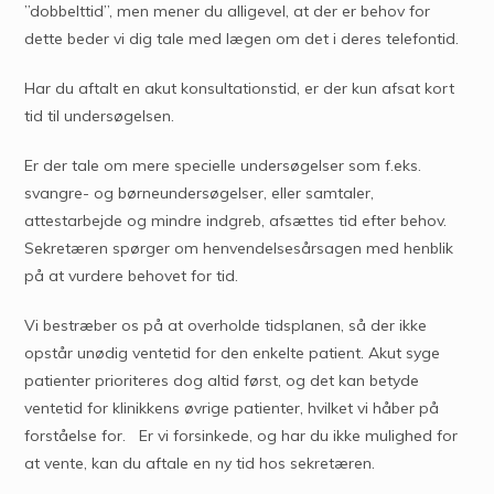
”dobbelttid”, men mener du alligevel, at der er behov for
dette beder vi dig tale med lægen om det i deres telefontid.
Har du aftalt en akut konsultationstid, er der kun afsat kort
tid til undersøgelsen.
Er der tale om mere specielle undersøgelser som f.eks.
svangre- og børneundersøgelser, eller samtaler,
attestarbejde og mindre indgreb, afsættes tid efter behov.
Sekretæren spørger om henvendelsesårsagen med henblik
på at vurdere behovet for tid.
Vi bestræber os på at overholde tidsplanen, så der ikke
opstår unødig ventetid for den enkelte patient. Akut syge
patienter prioriteres dog altid først, og det kan betyde
ventetid for klinikkens øvrige patienter, hvilket vi håber på
forståelse for. Er vi forsinkede, og har du ikke mulighed for
at vente, kan du aftale en ny tid hos sekretæren.