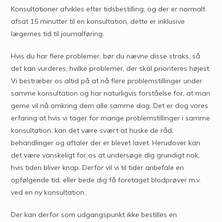
Konsultationer afvikles efter tidsbestilling, og der er normalt
afsat 15 minutter til en konsultation, dette er inklusive
lægernes tid til journalføring.
Hvis du har flere problemer, bør du nævne disse straks, så
det kan vurderes, hvilke problemer, der skal prioriteres højest.
Vi bestræber os altid på at nå flere problemstillinger under
samme konsultation og har naturligvis forståelse for, at man
gerne vil nå omkring dem alle samme dag. Det er dog vores
erfaring at hvis vi tager for mange problemstillinger i samme
konsultation, kan det være svært at huske de råd,
behandlinger og aftaler der er blevet lavet. Herudover kan
det være vanskeligt for os at undersøge dig grundigt nok,
hvis tiden bliver knap. Derfor vil vi til tider anbefale en
opfølgende tid, eller bede dig få foretaget blodprøver m.v.
ved en ny konsultation.
Der kan derfor som udgangspunkt ikke bestilles en