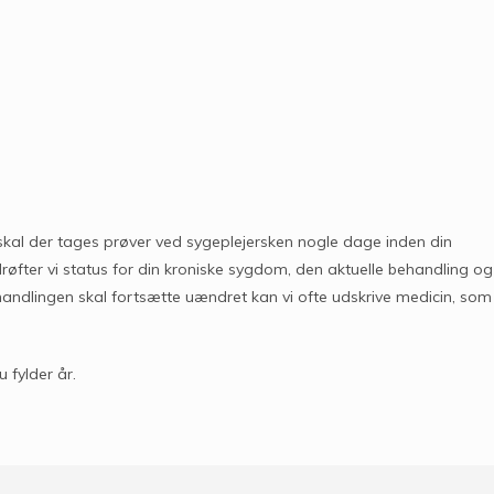
lde skal der tages prøver ved sygeplejersken nogle dage inden din
røfter vi status for din kroniske sygdom, den aktuelle behandling og
handlingen skal fortsætte uændret kan vi ofte udskrive medicin, som
 fylder år.