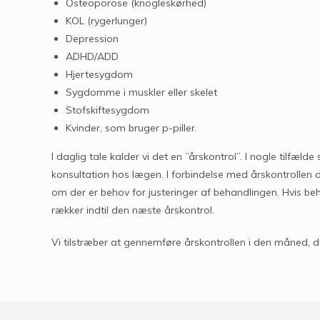
Osteoporose (knogleskørhed)
KOL (rygerlunger)
Depression
ADHD/ADD
Hjertesygdom
Sygdomme i muskler eller skelet
Stofskiftesygdom
Kvinder, som bruger p-piller.
I daglig tale kalder vi det en ”årskontrol”. I nogle tilfæ
konsultation hos lægen. I forbindelse med årskontrollen d
om der er behov for justeringer af behandlingen. Hvis be
rækker indtil den næste årskontrol.
Vi tilstræber at gennemføre årskontrollen i den måned, du