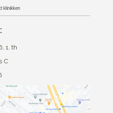
t klinikken
:
 1. th
s C
6