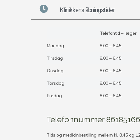
Klinikkens åbningstider
Telefontid
– læger
Mandag
8.00 – 8.45
Tirsdag
8.00 – 8.45
Onsdag
8.00 – 8.45
Torsdag
8.00 – 8.45
Fredag
8.00 – 8.45
Telefonnummer 8618516
Tids og medicinbestilling mellem kl. 8.45 og 1